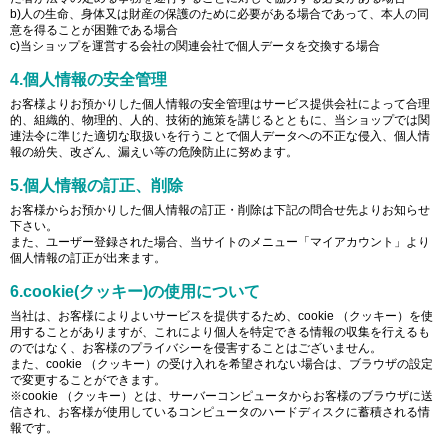
b)人の生命、身体又は財産の保護のために必要がある場合であって、本人の同
意を得ることが困難である場合
c)当ショップを運営する会社の関連会社で個人データを交換する場合
4.個人情報の安全管理
お客様よりお預かりした個人情報の安全管理はサービス提供会社によって合理
的、組織的、物理的、人的、技術的施策を講じるとともに、当ショップでは関
連法令に準じた適切な取扱いを行うことで個人データへの不正な侵入、個人情
報の紛失、改ざん、漏えい等の危険防止に努めます。
5.個人情報の訂正、削除
お客様からお預かりした個人情報の訂正・削除は下記の問合せ先よりお知らせ
下さい。
また、ユーザー登録された場合、当サイトのメニュー「マイアカウント」より
個人情報の訂正が出来ます。
6.cookie(クッキー)の使用について
当社は、お客様によりよいサービスを提供するため、cookie （クッキー）を使
用することがありますが、これにより個人を特定できる情報の収集を行えるも
のではなく、お客様のプライバシーを侵害することはございません。
また、cookie （クッキー）の受け入れを希望されない場合は、ブラウザの設定
で変更することができます。
※cookie （クッキー）とは、サーバーコンピュータからお客様のブラウザに送
信され、お客様が使用しているコンピュータのハードディスクに蓄積される情
報です。