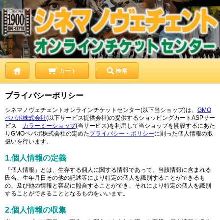
カート
検索
プライバシーポリシー
シネマノヴェチェントオンラインチケットセンター(以下当ショップ)は、
GMO
ペパボ株式会社
(以下サービス提供会社)の提供するショッピングカートASPサー
ビス
カラーミーショップ
(当サービス)を利用して当ショップを開設するにあた
りGMOペパボ株式会社の定めた
プライバシー・ポリシー
に則った個人情報の取
扱いを行います。
1.個人情報の定義
「個人情報」とは、生存する個人に関する情報であって、当該情報に含まれる
氏名、生年月日その他の記述等により特定の個人を識別することができるも
の、及び他の情報と容易に照合することができ、それにより特定の個人を識別
することができることとなるものをいいます。
2.個人情報の収集