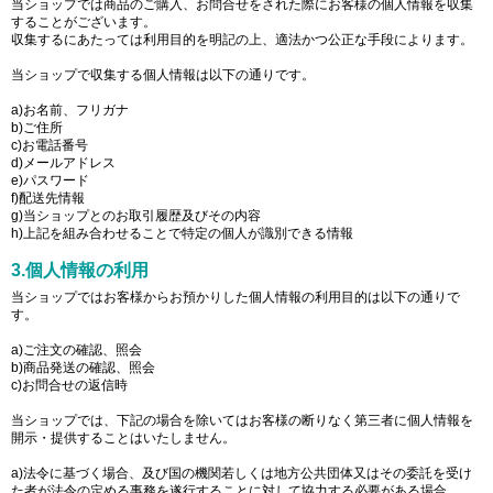
当ショップでは商品のご購入、お問合せをされた際にお客様の個人情報を収集
することがございます。
収集するにあたっては利用目的を明記の上、適法かつ公正な手段によります。
当ショップで収集する個人情報は以下の通りです。
a)お名前、フリガナ
b)ご住所
c)お電話番号
d)メールアドレス
e)パスワード
f)配送先情報
g)当ショップとのお取引履歴及びその内容
h)上記を組み合わせることで特定の個人が識別できる情報
3.個人情報の利用
当ショップではお客様からお預かりした個人情報の利用目的は以下の通りで
す。
a)ご注文の確認、照会
b)商品発送の確認、照会
c)お問合せの返信時
当ショップでは、下記の場合を除いてはお客様の断りなく第三者に個人情報を
開示・提供することはいたしません。
a)法令に基づく場合、及び国の機関若しくは地方公共団体又はその委託を受け
た者が法令の定める事務を遂行することに対して協力する必要がある場合