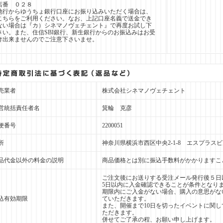
店番 ０２８
他行からゆうちょ銀行口座にお振り込みいただく場合は、
こちらをご利用ください。なお、上記口座名義で送金でき
ない場合は『カ）シネマノヴェチェント』で再度お試し下
さい。また、住信SBI銀行、新生銀行からのお振込みはお受
け出来ませんのでご注意下さいませ。
売業者
株式会社シネマノヴェチェント
営統括責任者名
箕輪 克彦
便番号
2200051
所
神奈川県横浜市西区中央2-1-8 エスプラスビ
品代金以外の料金の説明
商品価格とは別に振込手数料がかかりますこ
ご注文後にお送りする受注メール発行後５日
5日以内に入金確認できることが条件となり
期限内にご入金がない場合、購入の意思がな
込有効期限
ていただきます。
また、開催まで10日を切ったイベントに関し
ただきます。
併せてご了承の程、お願い申し上げます。