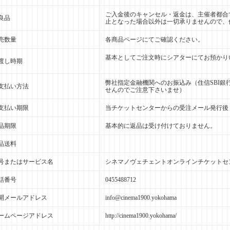
ご入金後のキャンセル・返金は、主催者都合
良品
止となった場合以外は一切承りませんので、
売数量
各商品ページにてご確認ください。
基本としてご注文時にシアターにてお預かり
渡し時期
弊社指定金融機関へのお振込み（住信SBI
支払い方法
せんのでご注意下さいませ）
支払い期限
当チケットセンターからの受注メール発行後
品期限
基本的に返品は受け付けておりません。
品送料
号またはサービス名
シネマノヴェチェントオンラインチケットセ
話番号
0455488712
開メールアドレス
info@cinema1900.yokohama
ームページアドレス
http://cinema1900.yokohama/