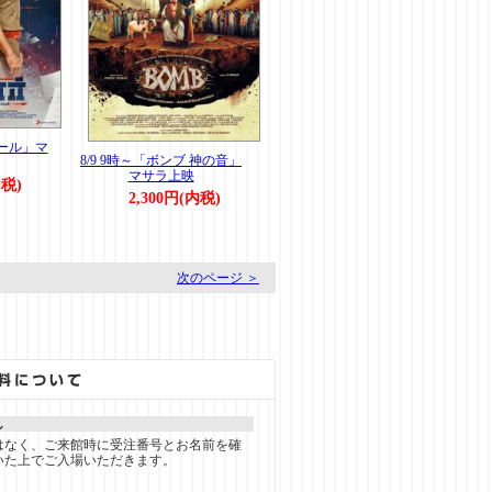
ダール」マ
8/9 9時～「ボンブ 神の音」
マサラ上映
内税)
2,300円(内税)
。
次のページ ＞
し
はなく、ご来館時に受注番号とお名前を確
いた上でご入場いただきます。