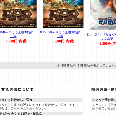
6 10時～マサラ上映3本割1
8/15 10時～マサラ上映3本割1
8/14 12時～「サル
日券
日券
サラ上映
6,600円(内税)
6,600円(内税)
2,300円(
全 [16] 商品中 [1-8] 商品を表示しています
ゆうちょ銀行からご送金
シアター受付渡
ゆうちょ口座でお近くのゆうちょ銀行からご送金いただく
チケットに実券
場合は、こちらをご利用ください。
認させていただ
他行からゆうちょ銀行へお振込