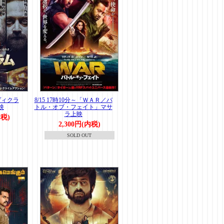
「ヴィクラ
8/15 17時10分～「ＷＡＲ／バ
映
トル・オブ・フェイト」マサ
ラ上映
内税)
2,300円(内税)
SOLD OUT