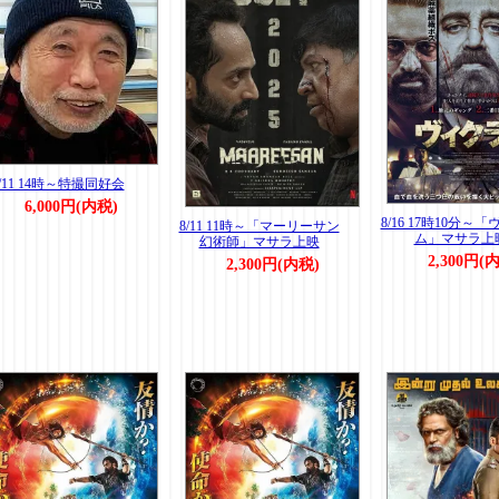
8/11 14時～特撮同好会
6,000円(内税)
8/16 17時10分～
8/11 11時～「マーリーサン
ム」マサラ上
幻術師」マサラ上映
2,300円(
2,300円(内税)