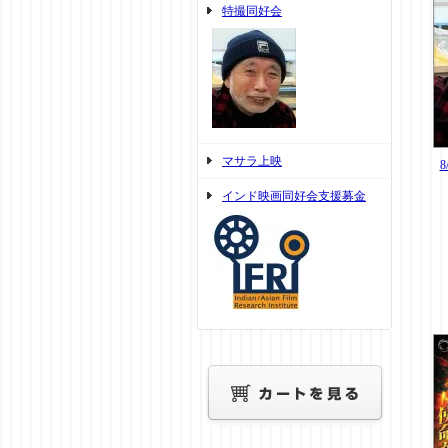
特撮同好会
マサラ上映
インド映画同好会支援募金