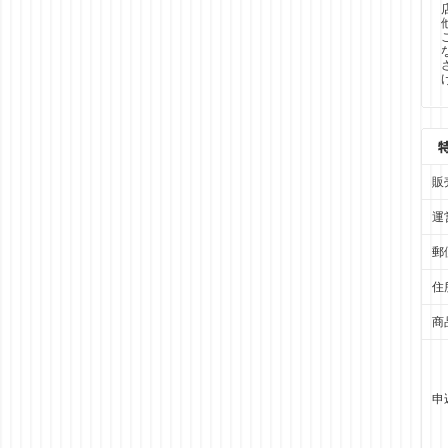
販
運
郵
住
商
申