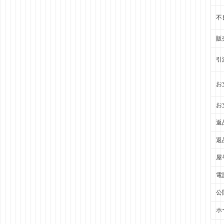
不
販
引
お
お
返
返
屋
電
公
ホ