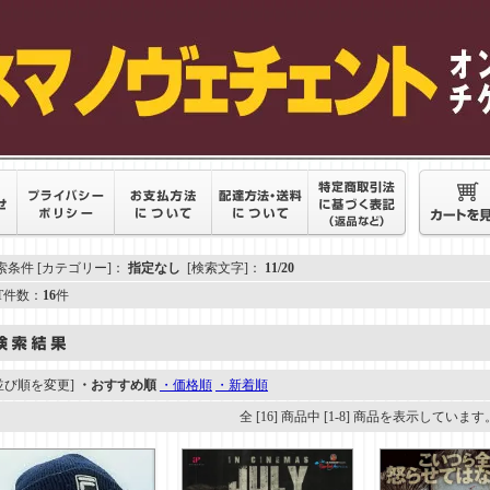
索条件 [カテゴリー]：
指定なし
[検索文字]：
11/20
IT件数：
16
件
並び順を変更]
・おすすめ順
・価格順
・新着順
全 [16] 商品中 [1-8] 商品を表示しています